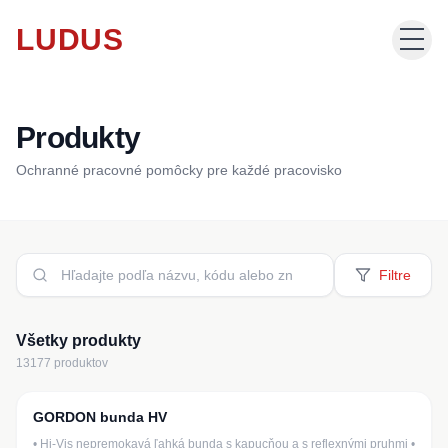
LUDUS
Produkty
Domov
Ochranné pracovné pomôcky pre každé pracovisko
Produkty
Katalógy
Filtre
Potlač odevov
Všetky produkty
13177
produktov
O nás
GORDON bunda HV
03010002
• Hi-Vis nepremokavá ľahká bunda s kapucňou a s reflexnými pruhmi •