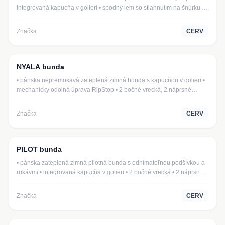
integrovaná kapucňa v golieri • spodný lem so stiahnutím na šnúrku •
Kontakt
odvetrávanie bundy na chrbte a v podpazuší • podlepené švy
Značka
CERV
NYALA bunda
03010005
• pánska nepremokavá zateplená zimná bunda s kapucňou v golieri •
mechanicky odolná úprava RipStop • 2 bočné vrecká, 2 náprsné
vrecká na zips • nastaviteľná šírka manžiet rukávov na suchý zips •
sťahovací lem • reflexné doplnky
Značka
CERV
PILOT bunda
03010022
• pánska zateplená zimná pilotná bunda s odnímateľnou podšívkou a
rukávmi • integrovaná kapucňa v golieri • 2 bočné vrecká • 2 náprsné
vrecká na zips • 1 malé vrecko na ľavom rukáve • lem a manžety sú z
rebrovaného úpletu
Značka
CERV