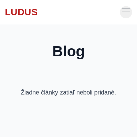
LUDUS
Domov
Blog
Produkty
Katalógy
Žiadne články zatiaľ neboli pridané.
Potlač odevov
O nás