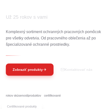
Kontakt
Už 25 rokov s vami
Komplexný sortiment ochranných pracovných pomôcok
pre všetky odvetvia. Od pracovného oblečenia až po
špecializované ochranné prostriedky.
Zobraziť produkty
Kontaktovať nás
30+
5000+
100%
rokov skúseností
produktov
certifikované
Certifikované produkty