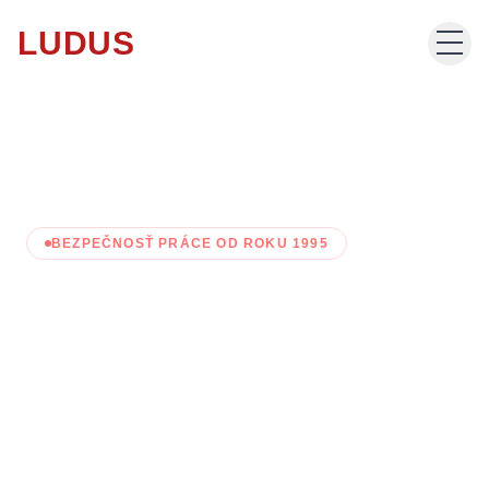
LUDUS
Domov
Produkty
BEZPEČNOSŤ PRÁCE OD ROKU 1995
Katalógy
LUDUS -
Ochranné
Potlač odevov
pracovné
O nás
pomôcky